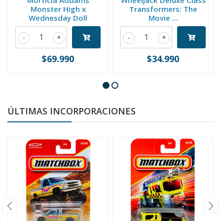
Morticia Addams
Wheeljack Deluxe Class
Monster High x
Transformers: The
Wednesday Doll
Movie ...
-
+
-
+
$69.990
$34.990
ÚLTIMAS INCORPORACIONES