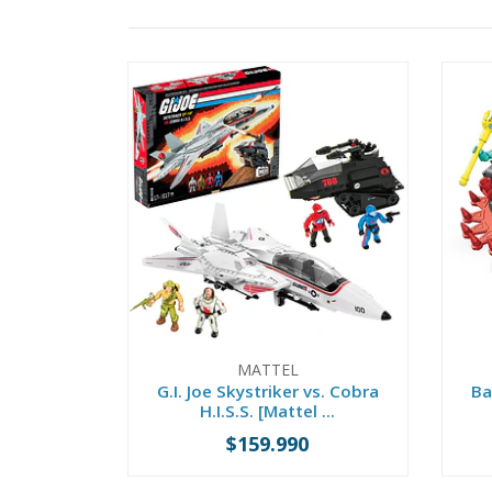
MATTEL
G.I. Joe Skystriker vs. Cobra
Ba
H.I.S.S. [Mattel ...
$159.990
-
+
-