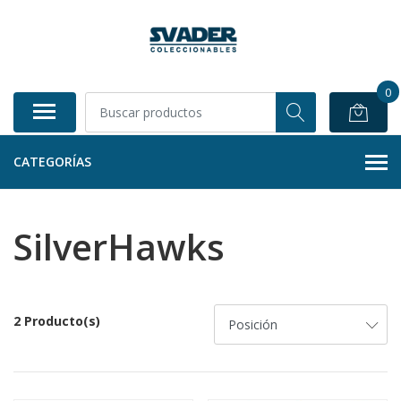
0
CATEGORÍAS
SilverHawks
2 Producto(s)