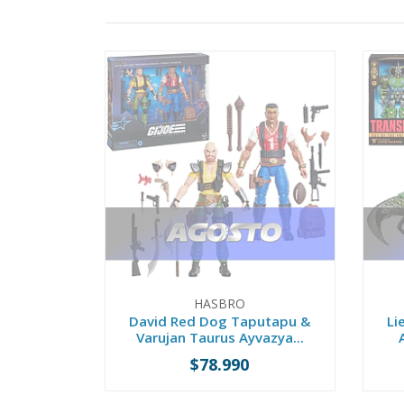
HASBRO
David Red Dog Taputapu &
Li
Varujan Taurus Ayvazya...
$78.990
PREVENTA