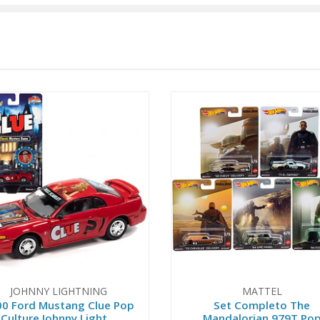
JOHNNY LIGHTNING
MATTEL
0 Ford Mustang Clue Pop
Set Completo The
Culture Johnny Light...
Mandalorian 979T Po