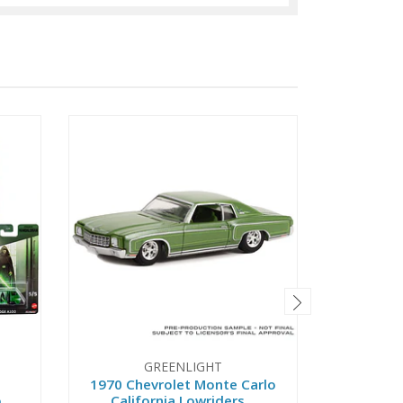
GREENLIGHT
1970 Chevrolet Monte Carlo
2020 Je
p
California Lowriders...
Furio