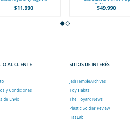
Culture H...
$11.990
$49.990
+
-
+
CIO AL CLIENTE
SITIOS DE INTERÉS
to
JediTempleArchives
os y Condiciones
Toy Habits
as de Envío
The Toyark News
Plastic Soldier Review
HasLab