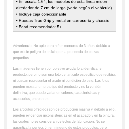
• En escala 1:64, los modelos de esta línea miden
alrededor de 7 cm de largo (varía según el vehículo)
• Incluye caja coleccionable
• Ruedas True Grip y metal en carrocería y chassis
• Edad recomendada: 5+
Advertencia: No apto para niños menores de 3 años, debido a
que existe peligro de asfixia por la presencia de piezas
pequeñas.
Las imágenes tienen por objetivo ayudarlo a identificar el
producto, pero no son una foto del artículo específico que recibirá,
ni buscan representar el grado ni condición de este. Las fotos
pueden mostrar un prototipo del producto y no la versión
definitiva, que puede variar en colores, características y
accesorios, entre otros.
Los artículos ofrecidos son de producción masiva y, debido a ello,
pueden evidenciar inconsistencias en el acabado y en la pintura,
las cuales no se consideran defectos de fabricación. No se
garantiza la perfección en ninguno de estos productos, pero