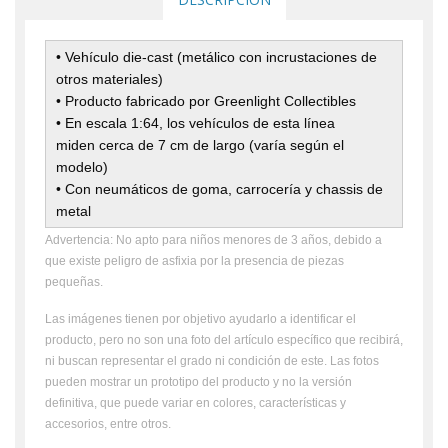
• Vehículo die-cast (metálico con incrustaciones de
otros materiales)
• Producto fabricado por Greenlight Collectibles
• En escala 1:64, los vehículos de esta línea
miden cerca de 7 cm de largo (varía según el
modelo)
• Con neumáticos de goma, carrocería y chassis de
metal
Advertencia: No apto para niños menores de 3 años, debido a
que existe peligro de asfixia por la presencia de piezas
pequeñas.
Las imágenes tienen por objetivo ayudarlo a identificar el
producto, pero no son una foto del artículo específico que recibirá,
ni buscan representar el grado ni condición de este. Las fotos
pueden mostrar un prototipo del producto y no la versión
definitiva, que puede variar en colores, características y
accesorios, entre otros.