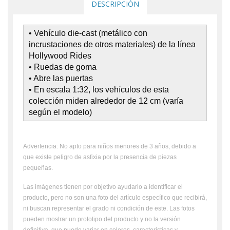
DESCRIPCIÓN
• Vehículo die-cast (metálico con
incrustaciones de otros materiales) de la línea
Hollywood Rides
• Ruedas de goma
• Abre las puertas
• En escala 1:32, los vehículos de esta
colección miden alrededor de 12 cm (varía
según el modelo)
Advertencia: No apto para niños menores de 3 años, debido a
que existe peligro de asfixia por la presencia de piezas
pequeñas.
Las imágenes tienen por objetivo ayudarlo a identificar el
producto, pero no son una foto del artículo específico que recibirá,
ni buscan representar el grado ni condición de este. Las fotos
pueden mostrar un prototipo del producto y no la versión
definitiva, que puede variar en colores, características y