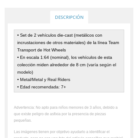
DESCRIPCIÓN
• Set de 2 vehículos die-cast (metálicos con
incrustaciones de otros materiales) de la línea Team
Transport de Hot Wheels
• En escala 1:64 (nominal), los
vehículos de esta
colección miden alrededor de 8 cm
(varía según el
modelo)
• Metal/Metal y Real Riders
• Edad recomendada: 7+
Advertencia: No apto para niños menores de 3 años, debido a
que existe peligro de asfixia por la presencia de piezas
pequeñas.
Las imágenes tienen por objetivo ayudarlo a identificar el