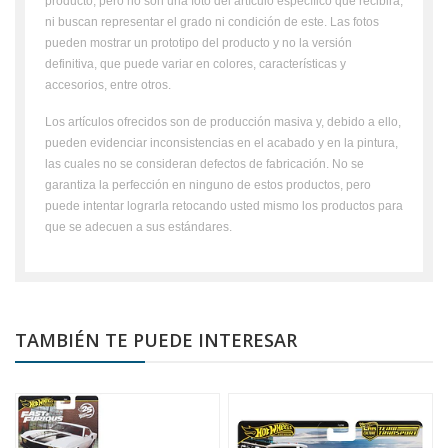
producto, pero no son una foto del artículo específico que recibirá,
ni buscan representar el grado ni condición de este. Las fotos
pueden mostrar un prototipo del producto y no la versión
definitiva, que puede variar en colores, características y
accesorios, entre otros.
Los artículos ofrecidos son de producción masiva y, debido a ello,
pueden evidenciar inconsistencias en el acabado y en la pintura,
las cuales no se consideran defectos de fabricación. No se
garantiza la perfección en ninguno de estos productos, pero
puede intentar lograrla retocando usted mismo los productos para
que se adecuen a sus estándares.
TAMBIÉN TE PUEDE INTERESAR