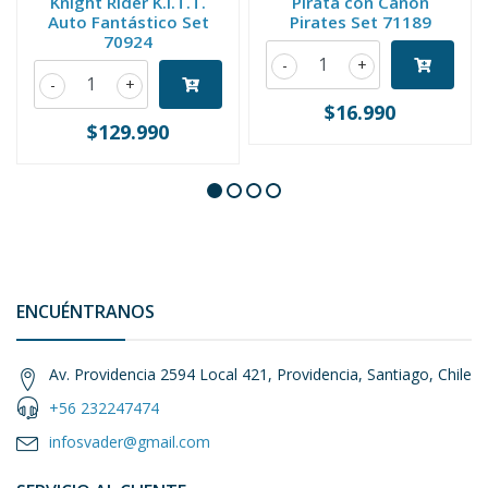
Knight Rider K.I.T.T.
Pirata con Cañón
Auto Fantástico Set
Pirates Set 71189
70924
-
+
-
+
$16.990
$129.990
ENCUÉNTRANOS
Av. Providencia 2594 Local 421, Providencia, Santiago, Chile
+56 232247474
infosvader@gmail.com