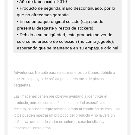
• Año de fabricación: 2010
• Producto de segunda mano descontinuado, por lo
que no ofrecemos garantía
• En su empaque original sellado (caja puede
presentar desgaste y restos de stickers)
• Debido a su antigüedad, este producto se vende
solo como artículo de colección (no como juguete),
esperando que se mantenga en su empaque original
Advertencia: No apto para niños menores de 3 años, debido a
que existe peligro de asfixia por la presencia de piezas
pequeñas.
Las imágenes tienen por objetivo ayudarlo a identificar el
producto, pero no son una foto de la unidad específica que
recibirá, ni buscan representar el grado ni condición de esta. Las
fotos pueden mostrar un prototipo del producto y no la versión
definitiva, que puede variar en colores, características y
accesorios, entre otros.