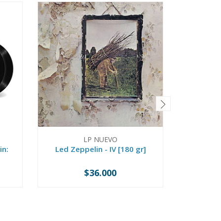
LP NUEVO
C
in:
Led Zeppelin - IV [180 gr]
Perfec
$36.000
-
+
-