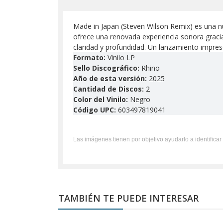
Made in Japan (Steven Wilson Remix) es una n
ofrece una renovada experiencia sonora gracia
claridad y profundidad. Un lanzamiento impresc
Formato:
Vinilo LP
Sello Discográfico:
Rhino
Año de esta versión:
2025
Cantidad de Discos:
2
Color del Vinilo:
Negro
Código UPC:
603497819041
Las imágenes tienen por objetivo ayudarlo a identificar 
TAMBIÉN TE PUEDE INTERESAR