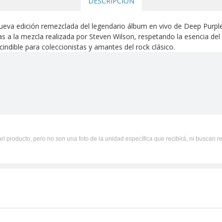
DESCRIPCIÓN
ueva edición remezclada del legendario álbum en vivo de Deep Purple
s a la mezcla realizada por Steven Wilson, respetando la esencia de
indible para coleccionistas y amantes del rock clásico.
el producto, pero no son una foto de la unidad específica que recibirá, ni buscan r