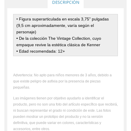
DESCRIPCIÓN
•
Figura superarticulada en escala 3,75" pulgadas
(9,5 cm aproximadamente, varía según el
personaje)
• De la colección The Vintage Collection, cuyo
empaque revive la estética clásica de Kenner
• Edad recomendada: 12+
Advertencia: No apto para niños menores de 3 años, debido a
que existe peligro de asfixia por la presencia de piezas
pequeñas.
Las imágenes tienen por objetivo ayudarlo a identificar el
producto, pero no son una foto del artículo específico que recibirá,
ni buscan representar el grado ni condición de este. Las fotos
pueden mostrar un prototipo del producto y no la versión
definitiva, que puede variar en colores, características y
accesorios, entre otros.