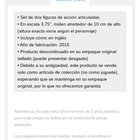
• Set de dos figuras de acción articuladas
• En escala 3,75", miden alrededor de 10 cm de alto
(altura exacta varía según el personaje)
• Incluye cómic en inglés
• Año de fabricación: 2015
• Producto descontinuado en su empaque original
sellado (puede presentar desgaste)
• Debido a su antigüedad, este producto se vende
solo como artículo de colección (no como juguete),
esperando que se mantenga en su empaque
original, por lo que no ofrecemos garantía
Advertencia: No apto para niños menores de 3 años, debido a
que existe peligro de asfixia por la presencia de piezas
pequeñas.
Las imágenes tienen por objetivo ayudarlo a identificar el