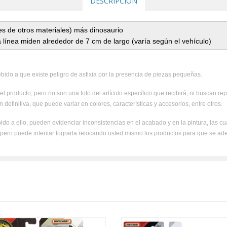
DESCRIPCIÓN
nes de otros materiales) más dinosaurio
 línea miden alrededor de 7 cm de largo (varía según el vehículo)
ido a que existe peligro de asfixia por la presencia de piezas pequeñas.
el producto, pero no son una foto del artículo específico que recibirá, ni buscan rep
 definitiva, que puede variar en colores, características y accesorios, entre otros.
ido a ello, pueden evidenciar inconsistencias en el acabado y en la pintura, las c
, pero puede intentar lograrla retocando usted mismo los productos para que se ad