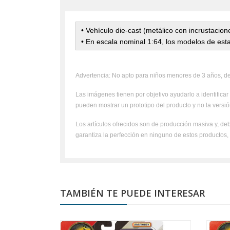
•
Vehículo die-cast (metálico con incrustacio
• En escala nominal 1:64, los modelos de esta
Advertencia: No apto para niños menores de 3 años, deb
Las imágenes tienen por objetivo ayudarlo a identificar 
pueden mostrar un prototipo del producto y no la versión
Los artículos ofrecidos son de producción masiva y, deb
garantiza la perfección en ninguno de estos productos
TAMBIÉN TE PUEDE INTERESAR