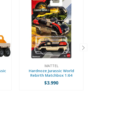
MATTEL
ssic
Hardnoze Jurassic World
Quetza
Rebirth Matchbox 1:64
World 
$3.990
-
+
-