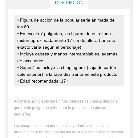
DESCRIPCIÓN
• Figura de acción de la popular serie animada de
los 80
• En escala 7 pulgadas, las figuras de esta línea
miden aproximadamente 17 cm de altura (tamaño
exacto varía según el personaje)
• Incluye cabeza y manos intercambiables, además
de accesorios
• Super7 no incluye la shipping box (caja de cartón
café exterior) ni la tapa deslizante en este producto
• Edad recomendada: 17+
Advertencia: No apto para niños menores de 3 años, debido a
que existe peligro de asfixia por la presencia de piezas
pequeñas.
Las imágenes tienen por objetivo ayudarlo a identificar el
producto, pero no son una foto del artículo específico que recibirá,