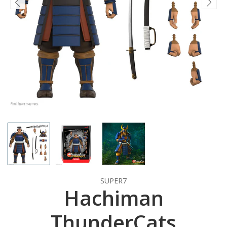
SUPER7
Hachiman
ThunderCats