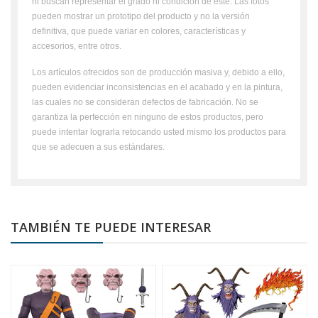
ni buscan representar el grado ni condición de este. Las fotos
pueden mostrar un prototipo del producto y no la versión
definitiva, que puede variar en colores, características y
accesorios, entre otros.
Los artículos ofrecidos son de producción masiva y, debido a ello,
pueden evidenciar inconsistencias en el acabado y en la pintura,
las cuales no se consideran defectos de fabricación. No se
garantiza la perfección en ninguno de estos productos, pero
puede intentar lograrla retocando usted mismo los productos para
que se adecuen a sus estándares.
TAMBIÉN TE PUEDE INTERESAR