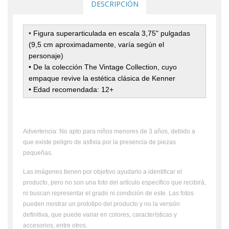
DESCRIPCIÓN
•
Figura superarticulada en escala 3,75" pulgadas
(9,5 cm aproximadamente, varía según el
personaje)
• De la colección The Vintage Collection, cuyo
empaque revive la estética clásica de Kenner
• Edad recomendada: 12+
Advertencia: No apto para niños menores de 3 años, debido a
que existe peligro de asfixia por la presencia de piezas
pequeñas.
Las imágenes tienen por objetivo ayudarlo a identificar el
producto, pero no son una foto del artículo específico que recibirá,
ni buscan representar el grado ni condición de este. Las fotos
pueden mostrar un prototipo del producto y no la versión
definitiva, que puede variar en colores, características y
accesorios, entre otros.