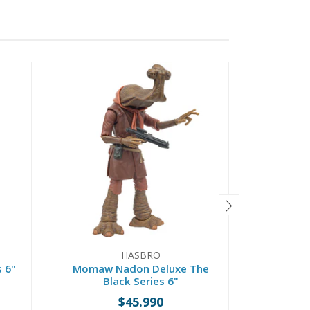
HASBRO
 6"
Momaw Nadon Deluxe The
Carno
Black Series 6"
(Crimso
$45.990
-
+
-