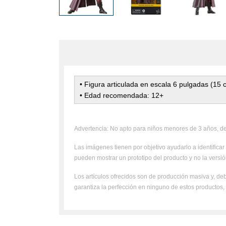
• Figura articulada en escala 6 pulgadas (15
• Edad recomendada: 12+
Advertencia: No apto para niños menores de 3 años, deb
Las imágenes tienen por objetivo ayudarlo a identificar 
pueden mostrar un prototipo del producto y no la versión
Los artículos ofrecidos son de producción masiva y, deb
garantiza la perfección en ninguno de estos productos