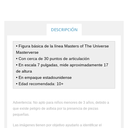
DESCRIPCIÓN
• Figura básica de la línea Masters of The Universe
Masterverse
• Con cerca de 30 puntos de articulación
• En escala 7 pulgadas, mide aproximadamente 17
de altura
• En empaque estadounidense
•
Edad recomendada: 10+
Advertencia: No apto para niños menores de 3 años, debido a
que existe peligro de asfixia por la presencia de piezas
pequeñas.
Las imágenes tienen por objetivo ayudarlo a identificar el