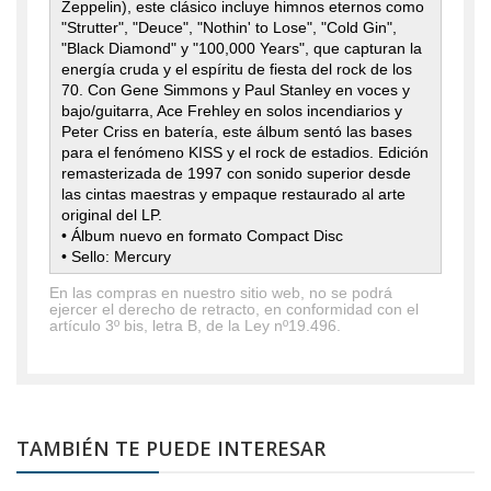
Zeppelin), este clásico incluye himnos eternos como
"Strutter", "Deuce", "Nothin' to Lose", "Cold Gin",
"Black Diamond" y "100,000 Years", que capturan la
energía cruda y el espíritu de fiesta del rock de los
70. Con Gene Simmons y Paul Stanley en voces y
bajo/guitarra, Ace Frehley en solos incendiarios y
Peter Criss en batería, este álbum sentó las bases
para el fenómeno KISS y el rock de estadios. Edición
remasterizada de 1997 con sonido superior desde
las cintas maestras y empaque restaurado al arte
original del LP.
• Álbum nuevo en formato Compact Disc
• Sello: Mercury
En las compras en nuestro sitio web, no se podrá
ejercer el derecho de retracto, en conformidad con el
artículo 3º bis, letra B, de la Ley nº19.496.
TAMBIÉN TE PUEDE INTERESAR