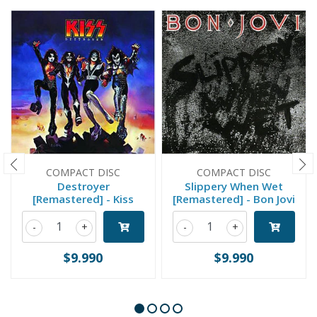
COMPACT DISC
COMPACT DISC
Destroyer
Slippery When Wet
[Remastered] - Kiss
[Remastered] - Bon Jovi
-
+
-
+
$9.990
$9.990