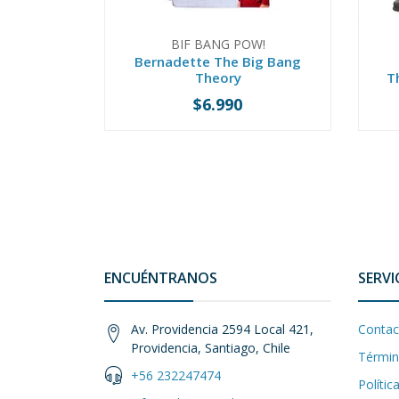
BIF BANG POW!
Bernadette The Big Bang
Theory
T
$6.990
-
+
-
ENCUÉNTRANOS
SERVI
Av. Providencia 2594 Local 421,
Contac
Providencia, Santiago, Chile
Términ
+56 232247474
Polític