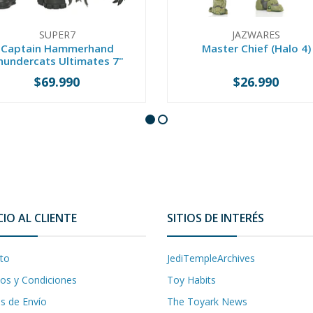
SUPER7
JAZWARES
Captain Hammerhand
Master Chief (Halo 4)
hundercats Ultimates 7"
$69.990
$26.990
+
-
+
CIO AL CLIENTE
SITIOS DE INTERÉS
to
JediTempleArchives
os y Condiciones
Toy Habits
as de Envío
The Toyark News