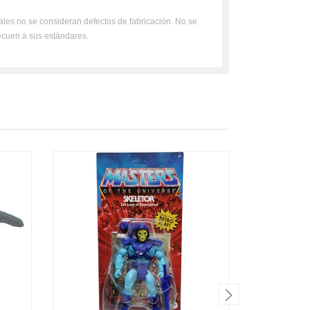
uales no se consideran defectos de fabricación. No se
ecuen a sus estándares.