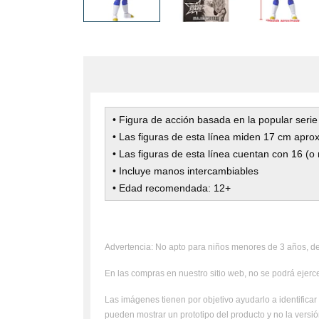
• Figura de acción basada en la popular seri
• Las figuras de esta línea miden 17 cm apro
• Las figuras de esta línea cuentan con 16 (o
• Incluye manos intercambiables
• Edad recomendada: 12+
Advertencia: No apto para niños menores de 3 años, deb
En las compras en nuestro sitio web, no se podrá ejercer
Las imágenes tienen por objetivo ayudarlo a identificar 
pueden mostrar un prototipo del producto y no la versión