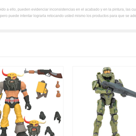
ido a ello, pueden evidenciar inconsistencias en el acabado y en la pintura, las c
, pero puede intentar lograrla retocando usted mismo los productos para que se ad