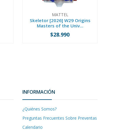
MATTEL
THE
Skeletor [2026] W29 Origins
M.A.S.K.
Masters of the Univ...
$28.990
-
+
-
INFORMACIÓN
¿Quiénes Somos?
Preguntas Frecuentes Sobre Preventas
Calendario