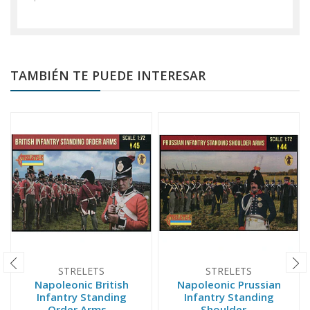
TAMBIÉN TE PUEDE INTERESAR
STRELETS
STRELETS
Napoleonic British
Napoleonic Prussian
Infantry Standing
Infantry Standing
Order Arms...
Shoulder ...