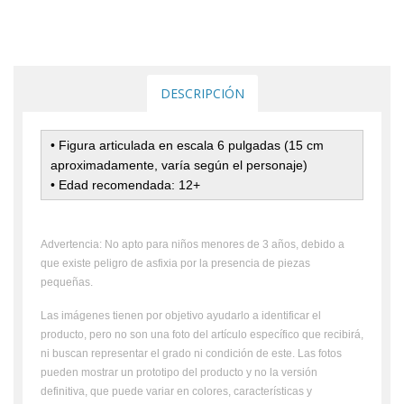
DESCRIPCIÓN
• Figura articulada en escala 6 pulgadas (15 cm
aproximadamente, varía según el personaje)
• Edad recomendada: 12+
Advertencia: No apto para niños menores de 3 años, debido a
que existe peligro de asfixia por la presencia de piezas
pequeñas.
Las imágenes tienen por objetivo ayudarlo a identificar el
producto, pero no son una foto del artículo específico que recibirá,
ni buscan representar el grado ni condición de este. Las fotos
pueden mostrar un prototipo del producto y no la versión
definitiva, que puede variar en colores, características y