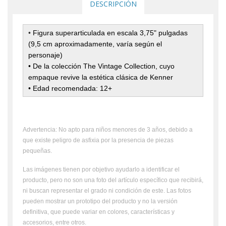
DESCRIPCIÓN
•
Figura superarticulada en escala 3,75" pulgadas
(9,5 cm aproximadamente, varía según el
personaje)
• De la colección The Vintage Collection, cuyo
empaque revive la estética clásica de Kenner
• Edad recomendada: 12+
Advertencia: No apto para niños menores de 3 años, debido a
que existe peligro de asfixia por la presencia de piezas
pequeñas.
Las imágenes tienen por objetivo ayudarlo a identificar el
producto, pero no son una foto del artículo específico que recibirá,
ni buscan representar el grado ni condición de este. Las fotos
pueden mostrar un prototipo del producto y no la versión
definitiva, que puede variar en colores, características y
accesorios, entre otros.