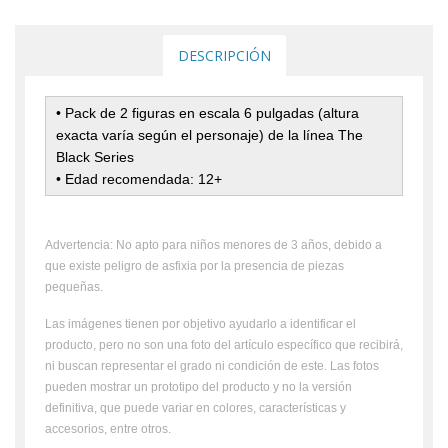
DESCRIPCIÓN
• Pack de 2 figuras en escala 6 pulgadas (altura
exacta varía según el personaje) de la línea The
Black Series
• Edad recomendada: 12+
Advertencia: No apto para niños menores de 3 años, debido a
que existe peligro de asfixia por la presencia de piezas
pequeñas.
Las imágenes tienen por objetivo ayudarlo a identificar el
producto, pero no son una foto del artículo específico que recibirá,
ni buscan representar el grado ni condición de este. Las fotos
pueden mostrar un prototipo del producto y no la versión
definitiva, que puede variar en colores, características y
accesorios, entre otros.