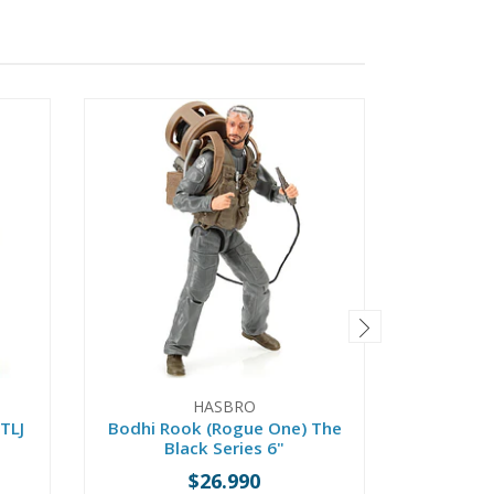
HASBRO
 TLJ
Bodhi Rook (Rogue One) The
Incine
Black Series 6"
Mandalo
$26.990
-
+
-