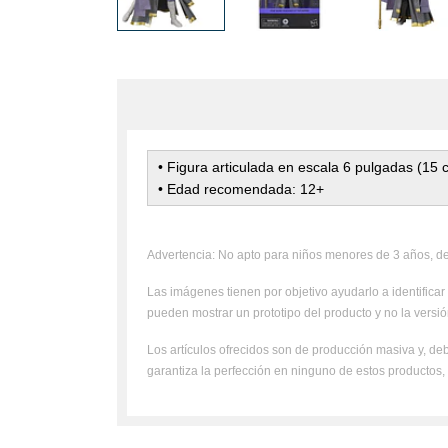
• Figura articulada en escala 6 pulgadas (15
• Edad recomendada: 12+
Advertencia: No apto para niños menores de 3 años, deb
Las imágenes tienen por objetivo ayudarlo a identificar 
pueden mostrar un prototipo del producto y no la versión
Los artículos ofrecidos son de producción masiva y, deb
garantiza la perfección en ninguno de estos productos