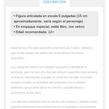
DESCRIPCIÓN
• Figura articulada en escala 6 pulgadas (15 cm
aproximadamente, varía según el personaje)
• En empaque especial, estilo libro, con velcro
• Edad recomendada: 12+
Advertencia: No apto para niños menores de 3 años, debido a
que existe peligro de asfixia por la presencia de piezas
pequeñas.
Las imágenes tienen por objetivo ayudarlo a identificar el
producto, pero no son una foto del artículo específico que recibirá,
ni buscan representar el grado ni condición de este. Las fotos
pueden mostrar un prototipo del producto y no la versión
definitiva, que puede variar en colores, características y
accesorios, entre otros.
Los artículos ofrecidos son de producción masiva y, debido a ello,
pueden evidenciar inconsistencias en el acabado y en la pintura,