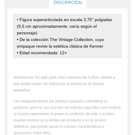
DESCRIPCIÓN
•
Figura superarticulada en escala 3,75" pulgadas
(9,5 cm aproximadamente, varía según el
personaje)
• De la colección The Vintage Collection, cuyo
empaque revive la estética clásica de Kenner
• Edad recomendada: 12+
Advertencia: No apto para niños menores de 3 años, debido a
que existe peligro de asfixia por la presencia de piezas
pequeñas.
Las imágenes tienen por objetivo ayudarlo a identificar el
producto, pero no son una foto del artículo específico que recibirá,
ni buscan representar el grado ni condición de este. Las fotos
pueden mostrar un prototipo del producto y no la versión
definitiva, que puede variar en colores, características y
accesorios, entre otros.