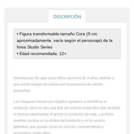
DESCRIPCIÓN
•
Figura transformable tamaño Core (9 cm
aproximadamente, varía según el personaje) de la
línea Studio Series
• Edad recomendada: 12+
Advertencia: No apto para niños menores de 3 años, debido a
que existe peligro de asfixia por la presencia de piezas
pequeñas.
Las imágenes tienen por objetivo ayudarlo a identificar el
producto, pero no son una foto del artículo específico que recibirá,
ni buscan representar el grado ni condición de este. Las fotos
pueden mostrar un prototipo del producto y no la versión
definitiva, que puede variar en colores, características y
accesorios, entre otros.