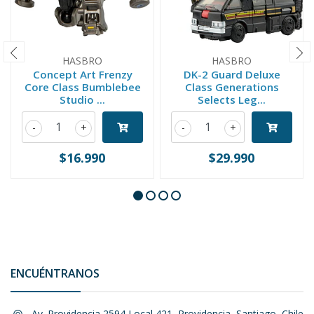
HASBRO
HASBRO
Concept Art Frenzy
DK-2 Guard Deluxe
Core Class Bumblebee
Class Generations
Studio ...
Selects Leg...
-
+
-
+
$16.990
$29.990
ENCUÉNTRANOS
Av. Providencia 2594 Local 421, Providencia, Santiago, Chile