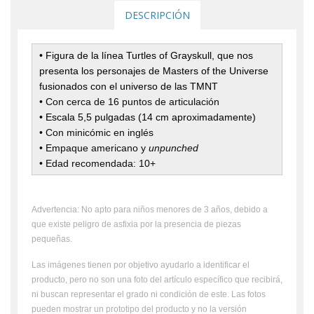
DESCRIPCIÓN
• Figura de la línea Turtles of Grayskull, que nos
presenta los personajes de Masters of the Universe
fusionados con el universo de las TMNT
• Con cerca de 16 puntos de articulación
• Escala 5,5 pulgadas (14 cm aproximadamente)
• Con minicómic en inglés
• Empaque americano y
unpunched
•
Edad recomendada: 10+
Advertencia: No apto para niños menores de 3 años, debido a
que existe peligro de asfixia por la presencia de piezas
pequeñas.
Las imágenes tienen por objetivo ayudarlo a identificar el
producto, pero no son una foto del artículo específico que recibirá,
ni buscan representar el grado ni condición de este. Las fotos
pueden mostrar un prototipo del producto y no la versión