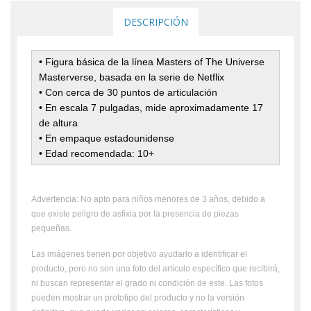
DESCRIPCIÓN
• Figura básica de la línea Masters of The Universe
Masterverse, basada en la serie de Netflix
• Con cerca de 30 puntos de articulación
• En escala 7 pulgadas, mide aproximadamente 17
de altura
• En empaque estadounidense
•
Edad recomendada: 10+
Advertencia: No apto para niños menores de 3 años, debido a
que existe peligro de asfixia por la presencia de piezas
pequeñas.
Las imágenes tienen por objetivo ayudarlo a identificar el
producto, pero no son una foto del artículo específico que recibirá,
ni buscan representar el grado ni condición de este. Las fotos
pueden mostrar un prototipo del producto y no la versión