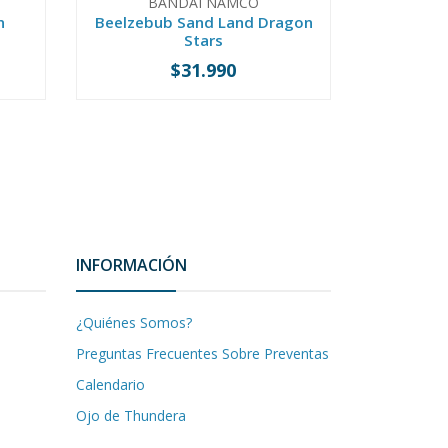
BANDAI NAMCO
n
Beelzebub Sand Land Dragon
Hachi
Stars
$31.990
-
+
-
INFORMACIÓN
¿Quiénes Somos?
Preguntas Frecuentes Sobre Preventas
Calendario
Ojo de Thundera