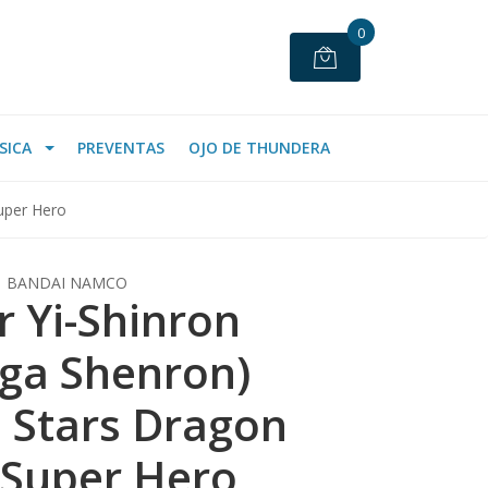
0
SICA
PREVENTAS
OJO DE THUNDERA
uper Hero
BANDAI NAMCO
r Yi-Shinron
ga Shenron)
 Stars Dragon
: Super Hero