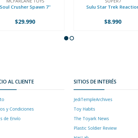
MCFARLANE TOYS
SUPER7
Soul Crusher Spawn 7"
Sulu Star Trek Reactio
$29.990
$8.990
+
-
+
CIO AL CLIENTE
SITIOS DE INTERÉS
to
JediTempleArchives
os y Condiciones
Toy Habits
as de Envío
The Toyark News
Plastic Soldier Review
HasLab