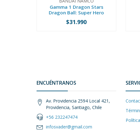
BANDAI NAMCO
Gamma 1 Dragon Stars
Dragon Ball: Super Hero
$31.990
-
+
-
ENCUÉNTRANOS
SERVI
Av. Providencia 2594 Local 421,
Contac
Providencia, Santiago, Chile
Términ
+56 232247474
Polític
infosvader@gmail.com