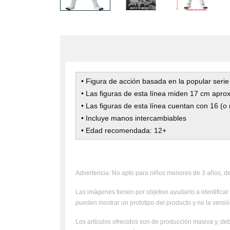
• Figura de acción basada en la popular seri
• Las figuras de esta línea miden 17 cm apro
• Las figuras de esta línea cuentan con 16 (o
• Incluye manos intercambiables
• Edad recomendada: 12+
Advertencia: No apto para niños menores de 3 años, deb
Las imágenes tienen por objetivo ayudarlo a identificar 
pueden mostrar un prototipo del producto y no la versión
Los artículos ofrecidos son de producción masiva y, deb