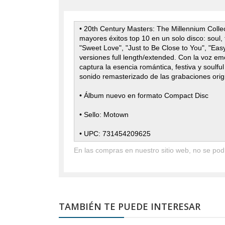
• 20th Century Masters: The Millennium Coll
mayores éxitos top 10 en un solo disco: soul,
"Sweet Love", "Just to Be Close to You", "Eas
versiones full length/extended. Con la voz em
captura la esencia romántica, festiva y soul
sonido remasterizado de las grabaciones orig
• Álbum nuevo en formato Compact Disc
• Sello: Motown
• UPC: 731454209625
En las compras en nuestro sitio web, no se podrá
TAMBIÉN TE PUEDE INTERESAR