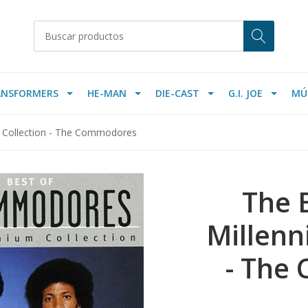
ANSFORMERS
HE-MAN
DIE-CAST
G.I. JOE
MÚ
m Collection - The Commodores
The 
Millenn
- The