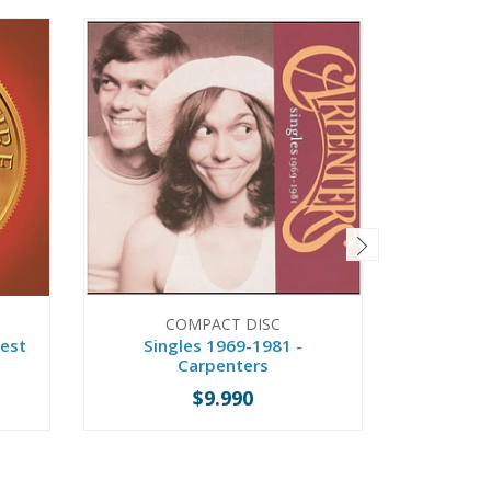
COMPACT DISC
C
Best
Singles 1969-1981 -
The C
Carpenters
Century
$9.990
-
+
-