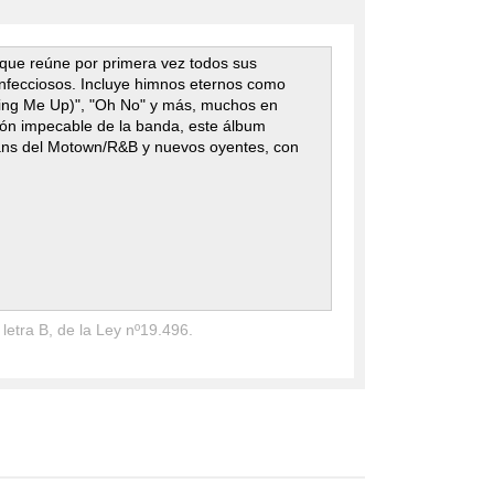
 que reúne por primera vez todos sus
 infecciosos. Incluye himnos eternos como
 Bring Me Up)", "Oh No" y más, muchos en
cción impecable de la banda, este álbum
 fans del Motown/R&B y nuevos oyentes, con
 letra B, de la Ley nº19.496.