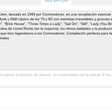
DESCRIPCIÓN
ection, lanzado en 1999 por Commodores, es una recopilación esencial
 funk y R&B clásico de los 70 y 80 con melodías irresistibles y grooves
y", "Brick House", "Three Times a Lady", "Sail On", "Still", "Lady (You
otiva de Lionel Richie (en la mayoría), los ritmos bailables y la produ
ful que hizo legendarios a los Commodores. Compilación perfecta para
inales.
 ejercer el derecho de retracto, en conformidad con el artículo 3º bis,