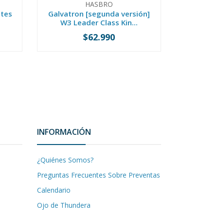
HASBRO
B
ates
Galvatron [segunda versión]
Gamma
W3 Leader Class Kin...
Dragon
$62.990
-
+
-
INFORMACIÓN
¿Quiénes Somos?
Preguntas Frecuentes Sobre Preventas
Calendario
Ojo de Thundera