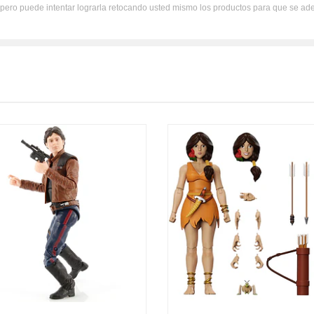
, pero puede intentar lograrla retocando usted mismo los productos para que se ad