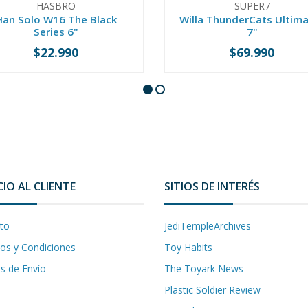
HASBRO
SUPER7
Han Solo W16 The Black
Willa ThunderCats Ultim
Series 6"
7"
$22.990
$69.990
+
-
+
CIO AL CLIENTE
SITIOS DE INTERÉS
to
JediTempleArchives
os y Condiciones
Toy Habits
as de Envío
The Toyark News
Plastic Soldier Review