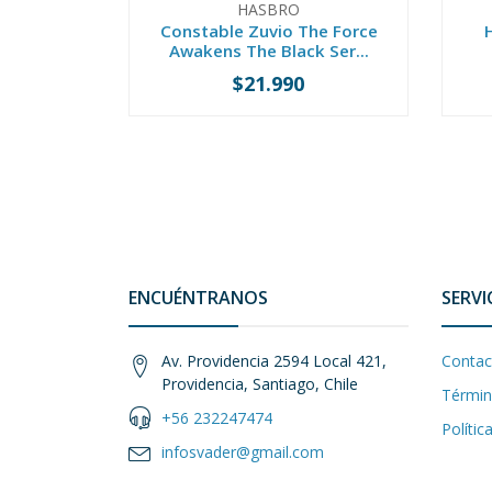
HASBRO
Constable Zuvio The Force
Awakens The Black Ser...
$21.990
-
+
-
ENCUÉNTRANOS
SERVI
Av. Providencia 2594 Local 421,
Contac
Providencia, Santiago, Chile
Términ
+56 232247474
Polític
infosvader@gmail.com