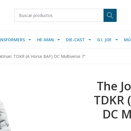
ANSFORMERS
HE-MAN
DIE-CAST
G.I. JOE
MÚ
atman: TDKR (A Horse BAF) DC Multiverse 7"
The J
TDKR (
DC M