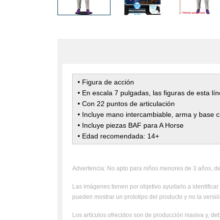
• Figura de acción
• En escala 7 pulgadas, las figuras de esta 
• Con 22 puntos de articulación
• Incluye mano intercambiable, arma y base ci
• Incluye piezas BAF para A Horse
• Edad recomendada: 14+
Advertencia: No apto para niños menores de 3 años, deb
Las imágenes tienen por objetivo ayudarlo a identificar 
pueden mostrar un prototipo del producto y no la versión
Los artículos ofrecidos son de producción masiva y, deb