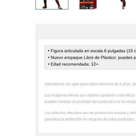
• Figura articulada en escala 6 pulgadas (15
• Nuevo empaque Libre de Plástico: puedes pe
• Edad recomendada: 12+
Advertencia: No apto para niños menores de 3 años, deb
Las imágenes tienen por objetivo ayudarlo a identificar 
pueden mostrar un prototipo del producto y no la versión
Los artículos ofrecidos son de producción masiva y, deb
garantiza la perfección en ninguno de estos productos