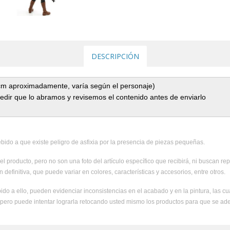
DESCRIPCIÓN
 cm aproximadamente, varía según el personaje)
dir que lo abramos y revisemos el contenido antes de enviarlo
ido a que existe peligro de asfixia por la presencia de piezas pequeñas.
el producto, pero no son una foto del artículo específico que recibirá, ni buscan rep
 definitiva, que puede variar en colores, características y accesorios, entre otros.
ido a ello, pueden evidenciar inconsistencias en el acabado y en la pintura, las c
, pero puede intentar lograrla retocando usted mismo los productos para que se ad