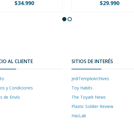
$34.990
$29.990
+
-
+
CIO AL CLIENTE
SITIOS DE INTERÉS
to
JediTempleArchives
os y Condiciones
Toy Habits
as de Envío
The Toyark News
Plastic Soldier Review
HasLab