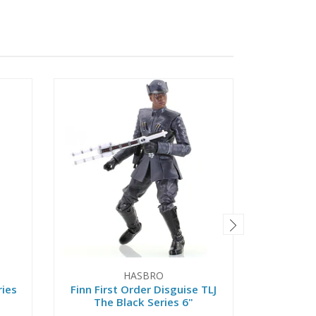
HASBRO
ries
Finn First Order Disguise TLJ
Kuiil T
The Black Series 6"
B