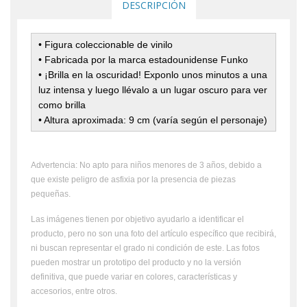
DESCRIPCIÓN
• Figura coleccionable de vinilo
• Fabricada por la marca estadounidense Funko
• ¡Brilla en la oscuridad! Exponlo unos minutos a una
luz intensa y luego llévalo a un lugar oscuro para ver
como brilla
• Altura aproximada: 9 cm (varía según el personaje)
Advertencia: No apto para niños menores de 3 años, debido a
que existe peligro de asfixia por la presencia de piezas
pequeñas.
Las imágenes tienen por objetivo ayudarlo a identificar el
producto, pero no son una foto del artículo específico que recibirá,
ni buscan representar el grado ni condición de este. Las fotos
pueden mostrar un prototipo del producto y no la versión
definitiva, que puede variar en colores, características y
accesorios, entre otros.