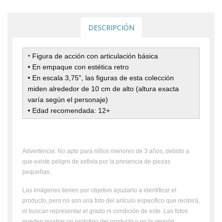
DESCRIPCIÓN
•
Figura de acción con articulación básica
• En empaque con estética retro
• En escala 3,75", las figuras de esta colección
miden alrededor de 10 cm de alto (altura exacta
varía según el personaje)
• Edad recomendada: 12+
Advertencia: No apto para niños menores de 3 años, debido a
que existe peligro de asfixia por la presencia de piezas
pequeñas.
Las imágenes tienen por objetivo ayudarlo a identificar el
producto, pero no son una foto del artículo específico que recibirá,
ni buscan representar el grado ni condición de este. Las fotos
pueden mostrar un prototipo del producto y no la versión