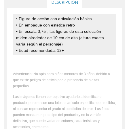
DESCRIPCIÓN
•
Figura de acción con articulación básica
• En empaque con estética retro
• En escala 3,75", las figuras de esta colección
miden alrededor de 10 cm de alto (altura exacta
varía según el personaje)
• Edad recomendada: 12+
Advertencia: No apto para niños menores de 3 años, debido a
que existe peligro de asfixia por la presencia de piezas
pequeñas.
Las imágenes tienen por objetivo ayudarlo a identificar el
producto, pero no son una foto del artículo específico que recibirá,
ni buscan representar el grado ni condición de este. Las fotos
pueden mostrar un prototipo del producto y no la versión
definitiva, que puede variar en colores, características y
accesorios, entre otros.