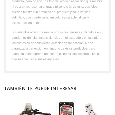
producto, pero no son una foto del artículo específico que recibirá,
ni buscan representar el grado ni condición de este. Las fotos
pueden mostrar un prototipo del producto y no la versión
definitiva, que puede variar en colores, características y
accesorios, entre otros.
Los artículos ofrecidos son de producción masiva y, debido a ello,
pueden evidenciar inconsistencias en el acabado y en la pintura,
las cuales no se consideran defectos de fabricación. No se
garantiza la perfección en ninguno de estos productos, pero
puede intentar lograrla retocando usted mismo los productos para
que se adecuen a sus estándares.
TAMBIÉN TE PUEDE INTERESAR