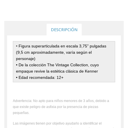
DESCRIPCIÓN
•
Figura superarticulada en escala 3,75" pulgadas
(9,5 cm aproximadamente, varía según el
personaje)
• De la colección The Vintage Collection, cuyo
empaque revive la estética clásica de Kenner
• Edad recomendada: 12+
Advertencia: No apto para niños menores de 3 años, debido a
que existe peligro de asfixia por la presencia de piezas
pequeñas.
Las imágenes tienen por objetivo ayudarlo a identificar el