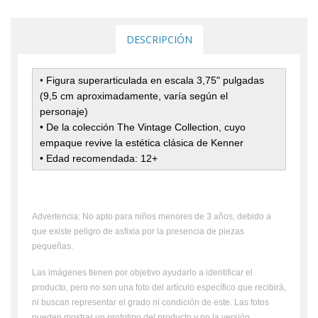
DESCRIPCIÓN
•
Figura superarticulada en escala 3,75" pulgadas
(9,5 cm aproximadamente, varía según el
personaje)
• De la colección The Vintage Collection, cuyo
empaque revive la estética clásica de Kenner
• Edad recomendada: 12+
Advertencia: No apto para niños menores de 3 años, debido a
que existe peligro de asfixia por la presencia de piezas
pequeñas.
Las imágenes tienen por objetivo ayudarlo a identificar el
producto, pero no son una foto del artículo específico que recibirá,
ni buscan representar el grado ni condición de este. Las fotos
pueden mostrar un prototipo del producto y no la versión