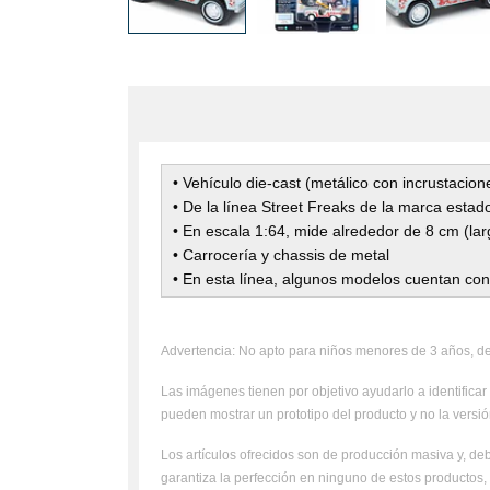
• Vehículo die-cast (metálico con incrustacion
• De la línea Street Freaks de la marca esta
• En escala 1:64, mide alrededor de 8 cm (la
• Carrocería y chassis de metal
• En esta línea, algunos modelos cuentan con
Advertencia: No apto para niños menores de 3 años, deb
Las imágenes tienen por objetivo ayudarlo a identificar 
pueden mostrar un prototipo del producto y no la versión
Los artículos ofrecidos son de producción masiva y, deb
garantiza la perfección en ninguno de estos productos