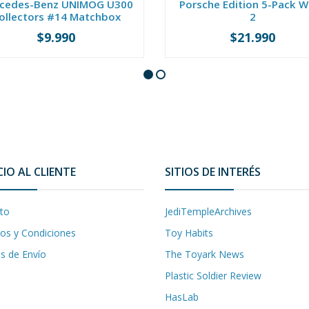
cedes-Benz UNIMOG U300
Porsche Edition 5-Pack 
ollectors #14 Matchbox
2
$9.990
$21.990
+
-
+
CIO AL CLIENTE
SITIOS DE INTERÉS
to
JediTempleArchives
os y Condiciones
Toy Habits
as de Envío
The Toyark News
Plastic Soldier Review
HasLab