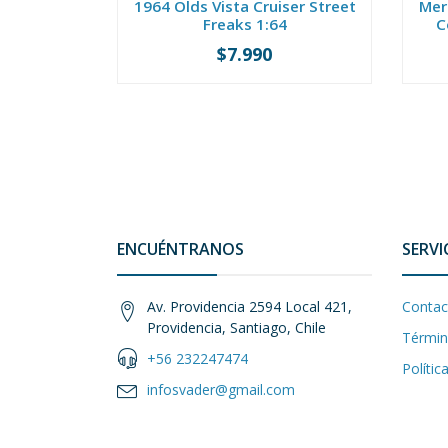
1964 Olds Vista Cruiser Street
Mer
Freaks 1:64
C
$7.990
-
+
-
ENCUÉNTRANOS
SERVI
Av. Providencia 2594 Local 421,
Contac
Providencia, Santiago, Chile
Términ
+56 232247474
Polític
infosvader@gmail.com