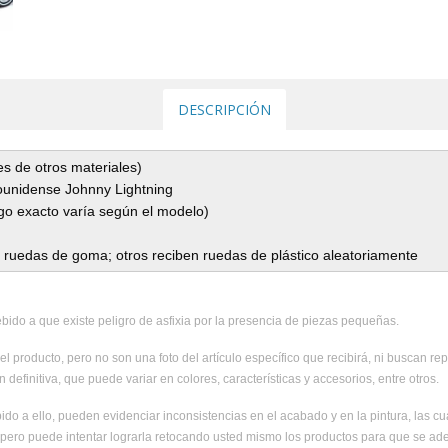
DESCRIPCIÓN
es de otros materiales)
dounidense Johnny Lightning
rgo exacto varía según el modelo)
 ruedas de goma; otros reciben ruedas de plástico aleatoriamente
ido a que existe peligro de asfixia por la presencia de piezas pequeñas.
el producto, pero no son una foto del artículo específico que recibirá, ni buscan rep
 definitiva, que puede variar en colores, características y accesorios, entre otros.
ido a ello, pueden evidenciar inconsistencias en el acabado y en la pintura, las c
, pero puede intentar lograrla retocando usted mismo los productos para que se ad