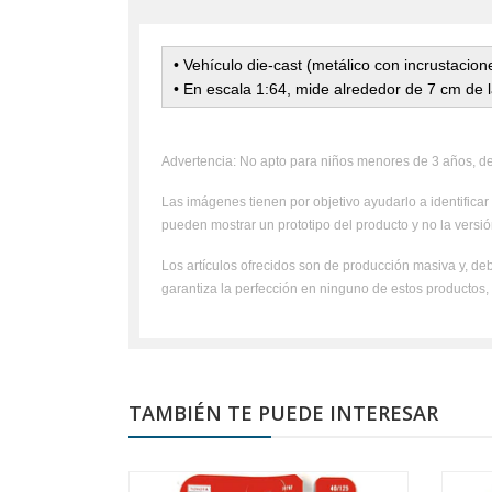
•
Vehículo die-cast (metálico con incrustacion
• En escala 1:64, mide alrededor de 7 cm de 
Advertencia: No apto para niños menores de 3 años, deb
Las imágenes tienen por objetivo ayudarlo a identificar 
pueden mostrar un prototipo del producto y no la versión
Los artículos ofrecidos son de producción masiva y, deb
garantiza la perfección en ninguno de estos productos
TAMBIÉN TE PUEDE INTERESAR