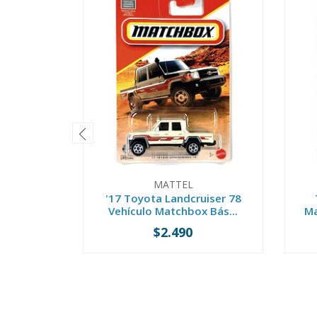
MATTEL
'17 Toyota Landcruiser 78
Vehículo Matchbox Bás...
Ma
$2.490
-
+
-