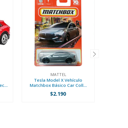
MATTEL
Tesla Model X Vehículo
MBX F
c...
Matchbox Básico Car Coll...
Matchbox
$2.190
-
+
-