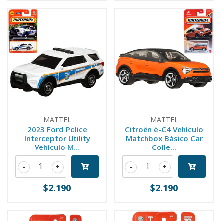
MATTEL
MATTEL
2023 Ford Police
Citroën ë-C4 Vehículo
Interceptor Utility
Matchbox Básico Car
Vehículo M...
Colle...
-
+
-
+
$2.190
$2.190