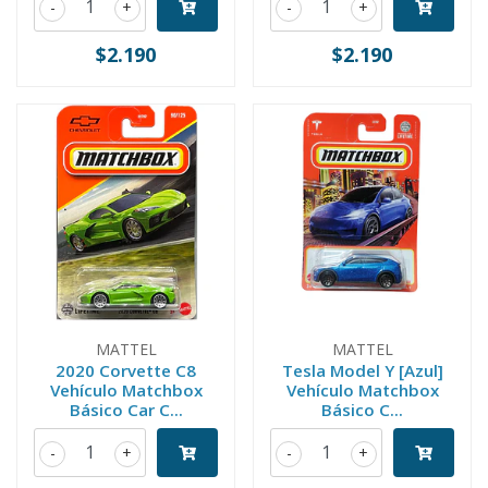
-
+
-
+
$2.190
$2.190
MATTEL
MATTEL
2020 Corvette C8
Tesla Model Y [Azul]
Vehículo Matchbox
Vehículo Matchbox
Básico Car C...
Básico C...
-
+
-
+