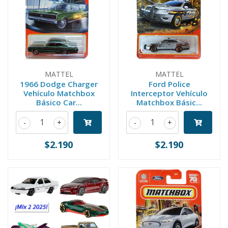
MATTEL
MATTEL
1966 Dodge Charger
Ford Police
Vehículo Matchbox
Interceptor Vehículo
Básico Car...
Matchbox Básic...
-
+
-
+
$2.190
$2.190