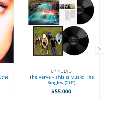
LP NUEVO
.the
The Verve - This Is Music: The
Roxy Mus
Singles (2LP)
$55.000
-
+
-