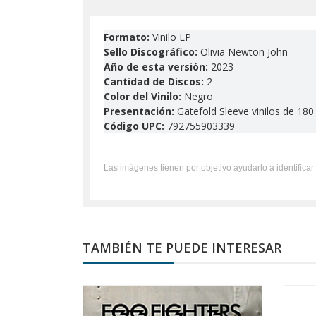
Formato:
Vinilo LP
Sello Discográfico:
Olivia Newton John
Año de esta versión:
2023
Cantidad de Discos:
2
Color del Vinilo:
Negro
Presentación:
Gatefold Sleeve vinilos de 180
Código UPC:
792755903339
Las imágenes tienen por objetivo ayudarlo a identificar 
TAMBIÉN TE PUEDE INTERESAR