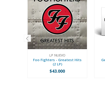
LP NUEVO
Foo Fighters - Greatest Hits
Ge
(2 LP)
$43.000
-
+
-