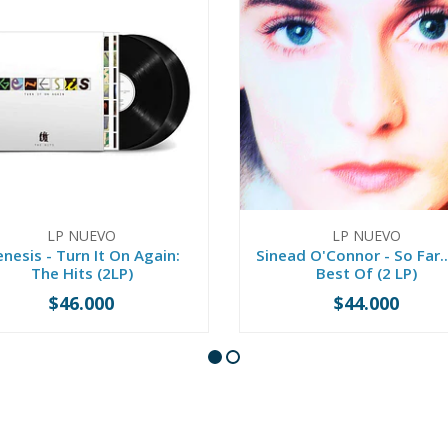
LP NUEVO
LP NUEVO
nesis - Turn It On Again:
Sinead O'Connor - So Far..
The Hits (2LP)
Best Of (2 LP)
$46.000
$44.000
+
-
+