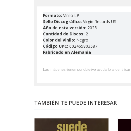
Formato:
Vinilo LP
Sello Discográfico:
Virgin Records US
Año de esta versión:
2025
Cantidad de Discos:
2
Color del Vinilo:
Negro
Código UPC:
602465803587
Fabricado en Alemania
Las imágenes tienen por objetivo ayudarlo a identificar 
TAMBIÉN TE PUEDE INTERESAR