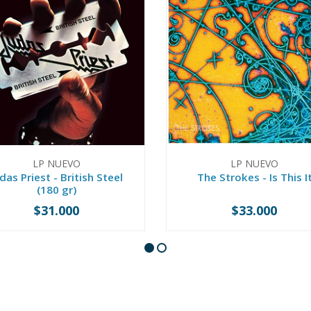
LP NUEVO
LP NUEVO
das Priest - British Steel
The Strokes - Is This I
(180 gr)
$31.000
$33.000
+
-
+