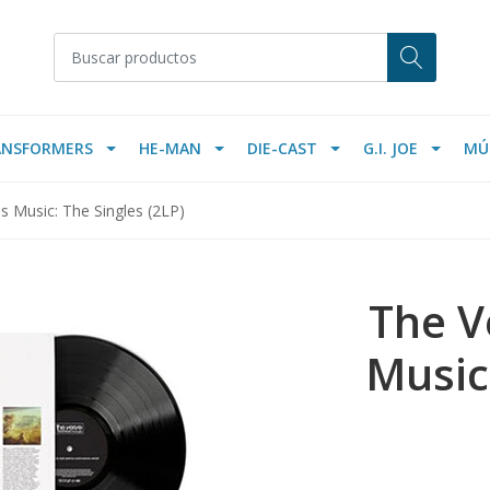
ANSFORMERS
HE-MAN
DIE-CAST
G.I. JOE
MÚ
Is Music: The Singles (2LP)
The Ve
Music