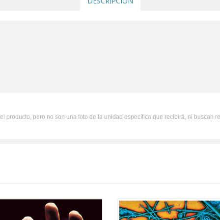
DESCRIPCIÓN
el producto, pero no son una foto de la unidad específica que recibirá, ni buscan r