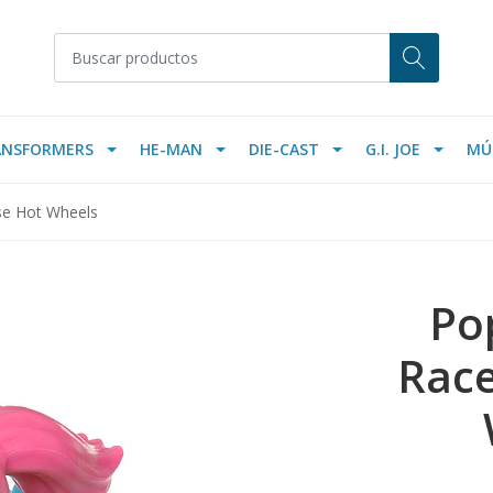
ANSFORMERS
HE-MAN
DIE-CAST
G.I. JOE
MÚ
se Hot Wheels
Po
Race