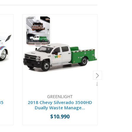
GREENLIGHT
35
2018 Chevy Silverado 3500HD
2015 J
Dually Waste Manage...
Collect
$10.990
-
+
-