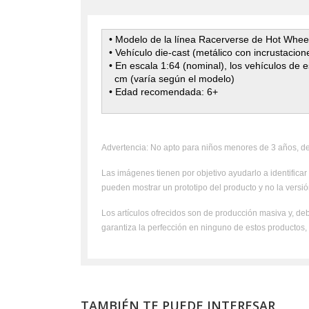
• Modelo de la línea Racerverse de Hot Whee
• Vehículo die-cast (metálico con incrustacion
• En escala 1:64 (nominal), los vehículos de 
cm (varía según el modelo)
• Edad recomendada: 6+
Advertencia: No apto para niños menores de 3 años, deb
Las imágenes tienen por objetivo ayudarlo a identificar 
pueden mostrar un prototipo del producto y no la versión
Los artículos ofrecidos son de producción masiva y, deb
garantiza la perfección en ninguno de estos productos
TAMBIÉN TE PUEDE INTERESAR