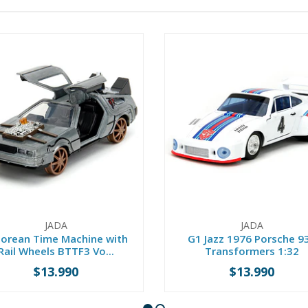
JADA
JADA
lorean Time Machine with
G1 Jazz 1976 Porsche 9
Rail Wheels BTTF3 Vo...
Transformers 1:32
$13.990
$13.990
+
-
+