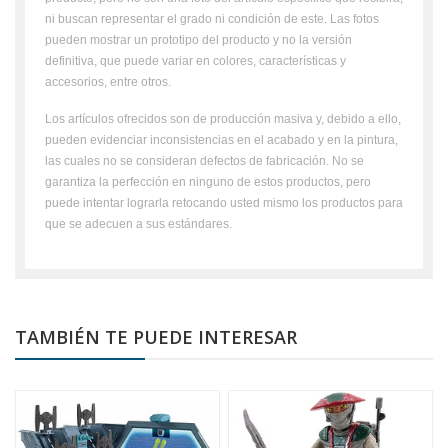
ni buscan representar el grado ni condición de este. Las fotos
pueden mostrar un prototipo del producto y no la versión
definitiva, que puede variar en colores, características y
accesorios, entre otros.
Los artículos ofrecidos son de producción masiva y, debido a ello,
pueden evidenciar inconsistencias en el acabado y en la pintura,
las cuales no se consideran defectos de fabricación. No se
garantiza la perfección en ninguno de estos productos, pero
puede intentar lograrla retocando usted mismo los productos para
que se adecuen a sus estándares.
TAMBIÉN TE PUEDE INTERESAR