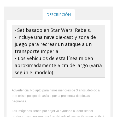
DESCRIPCIÓN
Set basado en Star Wars: Rebels.
•
Incluye una nave die-cast y zona de
•
juego para recrear un ataque a un
transporte imperial
• Los vehículos de esta línea miden
aproximadamente 6 cm de largo (varía
según el modelo)
Advertencia: No apto para niños menores de 3 años, debido a
que existe peligro de asfixia por la presencia de piezas
pequeñas.
Las imágenes tienen por objetivo ayudarlo a identificar el
producto, pero no son una foto del artículo específico que recibirá,