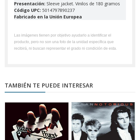
Presentación:
Sleeve jacket. Vinilos de 180 gramos
Código UPC:
5014797890237
Fabricado en la Unión Europea
Las imágenes tienen por objetivo ayudarlo a identificar el
producto, pero no son una foto de la unidad específica que
recibirá, ni buscan representar el grado ni condición de esta.
TAMBIÉN TE PUEDE INTERESAR