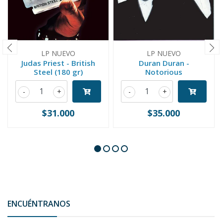
LP NUEVO
LP NUEVO
Judas Priest - British
Duran Duran -
Steel (180 gr)
Notorious
-
+
-
+
$31.000
$35.000
ENCUÉNTRANOS