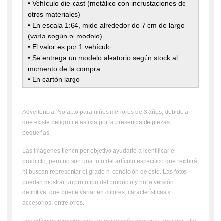
•
Vehículo die-cast (metálico con incrustaciones de
otros materiales)
• En escala 1:64, mide alrededor de 7 cm de largo
(varía según el modelo)
• El valor es por 1 vehículo
• Se entrega un modelo aleatorio según stock al
momento de la compra
• En cartón largo
Advertencia: No apto para niños menores de 3 años, debido a
que existe peligro de asfixia por la presencia de piezas
pequeñas.
Las imágenes tienen por objetivo ayudarlo a identificar el
producto, pero no son una foto del artículo específico que recibirá,
ni buscan representar el grado ni condición de este. Las fotos
pueden mostrar un prototipo del producto y no la versión
definitiva, que puede variar en colores, características y
accesorios, entre otros.
Los artículos ofrecidos son de producción masiva y, debido a ello,