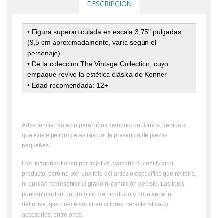
DESCRIPCIÓN
•
Figura superarticulada en escala 3,75" pulgadas
(9,5 cm aproximadamente, varía según el
personaje)
• De la colección The Vintage Collection, cuyo
empaque revive la estética clásica de Kenner
• Edad recomendada: 12+
Advertencia: No apto para niños menores de 3 años, debido a
que existe peligro de asfixia por la presencia de piezas
pequeñas.
Las imágenes tienen por objetivo ayudarlo a identificar el
producto, pero no son una foto del artículo específico que recibirá,
ni buscan representar el grado ni condición de este. Las fotos
pueden mostrar un prototipo del producto y no la versión
definitiva, que puede variar en colores, características y
accesorios, entre otros.